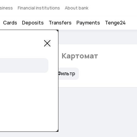
siness
Financial institutions
About bank
Cards
Deposits
Transfers
Payments
Tenge24
я касса
ATM
Картомат
by
Открыто
Фильтр