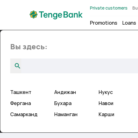
Private customers
Bu
Promotions
Loans
Дата обновления: 04.06.2026, 09:40
Вы здесь:
Branches
Универсальна
Map
List
Near
Ташкент
Андижан
Нукус
Фергана
Бухара
Навои
Самарканд
Наманган
Карши