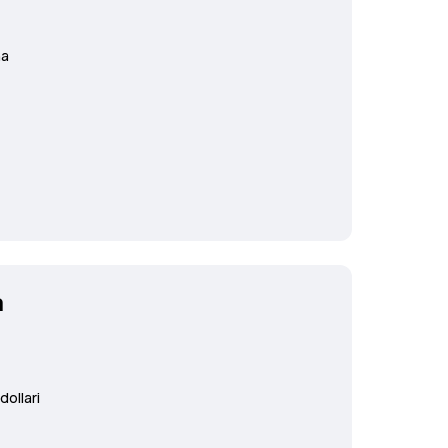
ha
a
dollari