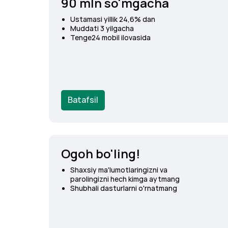
90 mln so'mgacha
Ustamasi yillik 24,6% dan
Muddati 3 yilgacha
Tenge24 mobil ilovasida
Batafsil
Ogoh bo'ling!
Shaxsiy
ma'lumotlaringizni
va
parolingizni
hech kimga aytmang
Shubhali dasturlarni o'rnatmang