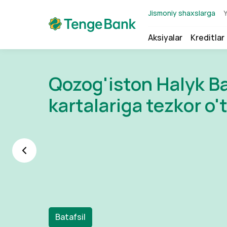
Jismoniy shaxslarga
Y
Aksiyalar
Kreditlar
HUMO kartasi bilan t
Qozog'iston Halyk B
Visa karta egalari u
Didox foydalanuvchi
endi Qozog‘istonda!
kartalariga tezkor o
innovatsion to'lov xi
maxsus kredit shartl
Batafsil
Batafsil
Batafsil
Batafsil