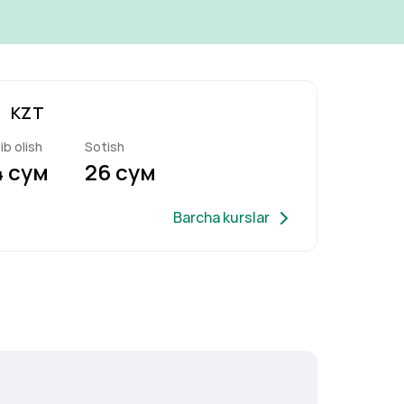
KZT
ib olish
Sotish
4 сум
26 сум
Barcha kurslar
e