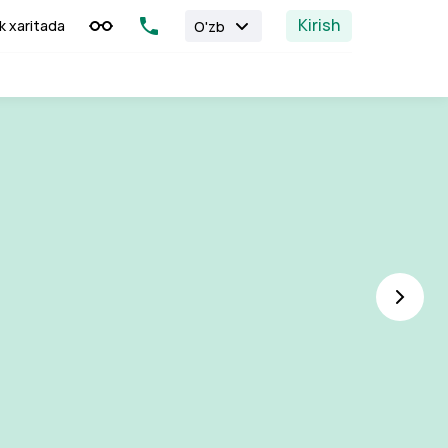
Kirish
k xaritada
O'zb