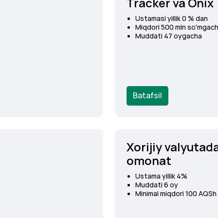
Tracker va Onix
Ustamasi yillik 0 % dan
Miqdori 500 mln so'mgac
Muddati 47 oygacha
Batafsil
Xorijiy valyutad
omonat
Ustama yillik 4%
Muddati 6 oy
Minimal miqdori 100 AQSh 