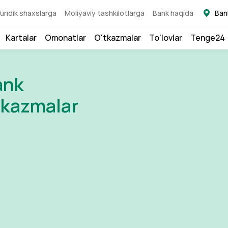
uridik shaxslarga
Moliyaviy tashkilotlarga
Bank haqida
Ban
Kartalar
Omonatlar
O'tkazmalar
To'lovlar
Tenge24
o‘lovlar
ank
chun
lari uchun
'tkazmalar
zmati
ari!