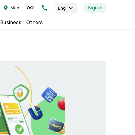
Sign in
Map
Eng
 Business
Others