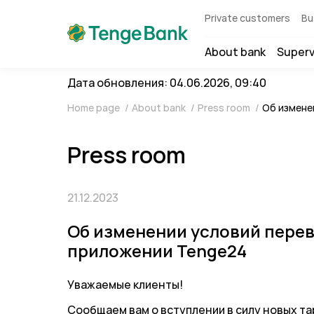
Private customers
Bu
About bank
Superv
Дата обновления: 04.06.2026, 09:40
Home page
/
About bank
/
Press room
/
Об измене
Press room
21.12.2023
Об изменении условий перев
приложении Tenge24
Уважаемые клиенты!
Сообщаем вам о вступлении в силу новых т