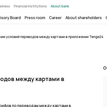
siness
Financial institutions
About bank
isory Board
Press room
Career
About shareholders
нии условий переводов между картами в приложении Tenge24
O
одов между картами в
арифов по переводам между картами в