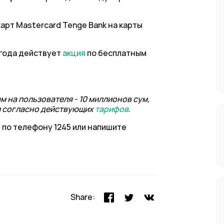
карт Mastercard Tenge Bank на карты
 года действует
акция
по бесплатным
 на пользователя - 10 миллионов сум,
ии согласно действующих
тарифов
.
 по телефону 1245 или напишите
Share: