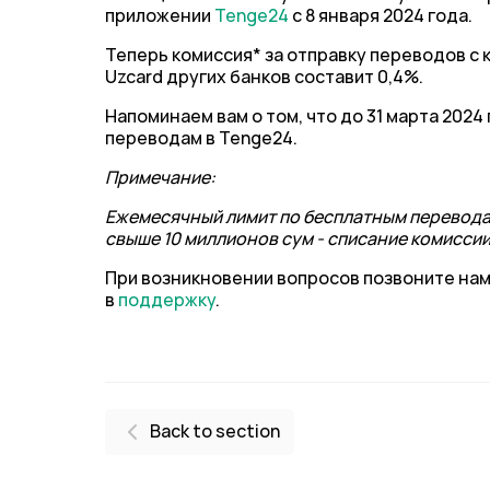
приложении
Tenge24
с 8 января 2024 года.
Теперь комиссия* за отправку переводов с 
Uzcard других банков составит 0,4%.
Напоминаем вам о том, что до 31 марта 2024
переводам в Tenge24.
Примечание:
Ежемесячный лимит по бесплатным переводам
свыше 10 миллионов сум - списание комисс
При возникновении вопросов позвоните нам
в
поддержку
.
Back to section