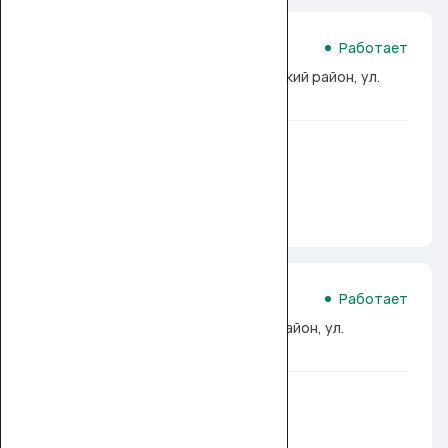
Универсальная касса №3
Работает
Ташкент, г. Ташкент, Шайхантахурский район, ул.
Заргарлик 3/1
Услуги
Humo
Uzcard
Платежи
Подробнее
Универсальная касса №4
Работает
Ташкент, г. Ташкент, Алмазарский район, ул.
Нурафшон 7
Услуги
Humo
Uzcard
Платежи