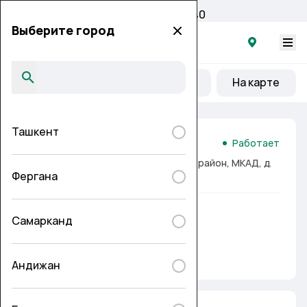
Дата обновления: 04.06.2026, 09:40
Выберите город
Банк на карте
Рядом
Открыто
На карте
Ташкент
Универсальная касса №5
Работает
Ташкент, г. Ташкент, Яккасарайский район, МКАД, д.
Фергана
22
Услуги
Самарканд
Humo
Uzcard
Платежи
Подробнее
Андижан