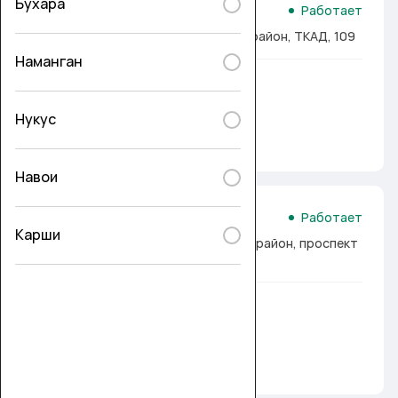
Бухара
Универсальная касса №1
Работает
Ташкент, г. Ташкент, Сергелийский район, ТКАД, 109
Наманган
Услуги
Humo
Uzcard
Платежи
Нукус
Подробнее
Навои
Универсальная касса №2
Работает
Карши
Ташкент, г. Ташкент, Юнусабадский район, проспект
Амира Тимура д.23
Услуги
Humo
Uzcard
Платежи
Подробнее