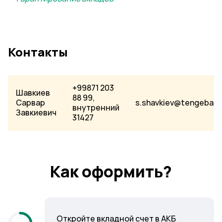
Контакты
+99871 203
Шавкиев
88 99,
Сарвар
s.shavkiev@tengebank
внутренний
Завкиевич
31427
Как оформить?
Откройте вкладной счет в АКБ