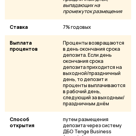
выпадающих на
промежуток размещения
Ставка
7% годовых
Выплата
Проценты возвращаются
процентов
в день окончания срока
депозита. Если день
окончания срока
депозита приходится на
выходной/праздничный
день, то депозит и
проценты выплачиваются
в рабочий день,
следующий за выходным/
праздничным днём
Способ
путем размещения
открытия
депозита через систему
ДБО Tenge Business