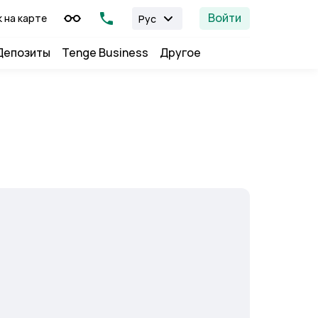
Войти
к на карте
Рус
Депозиты
Tenge Business
Другое