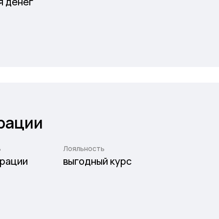
я денег
рации
ь
Лояльность
рации
выгодный курс