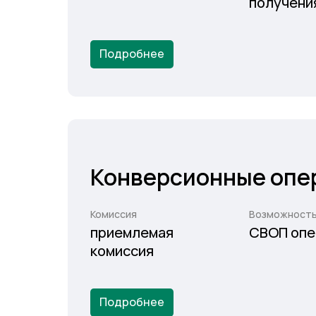
получени
Подробнее
Конверсионные опе
Комиссия
Возможност
приемлемая
СВОП опе
комиссия
Подробнее