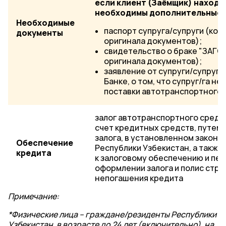
если клиент (Заёмщик) находит
необходимы дополнительные 
Необходимые
паспорт супруга/супруги (коп
документы
оригинала документов);
свидетельство о браке "ЗАГС"
оригинала документов);
заявление от супруги/супруга
Банке, о том, что супруг/га н
поставки автотранспортного с
залог автотранспортного средс
счет кредитных средств, путем
залога, в установленном закон
Обеспечение
Республики Узбекистан, а также
кредита
к залоговому обеспечению и пе
оформлении залога и полис стра
непогашения кредита
Примечание:
*Физические лица – граждане/резиденты Республики
Узбекистан, в возрасте до 24 лет (включительно), на