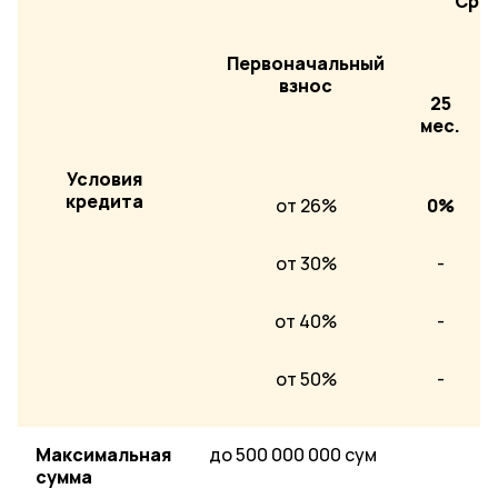
Срок
С
Первоначальный
взнос
25
мес.
Условия
кредита
от 26%
0%
от 30%
-
от 40%
-
от 50%
-
Максимальная
до 500 000 000 сум
сумма