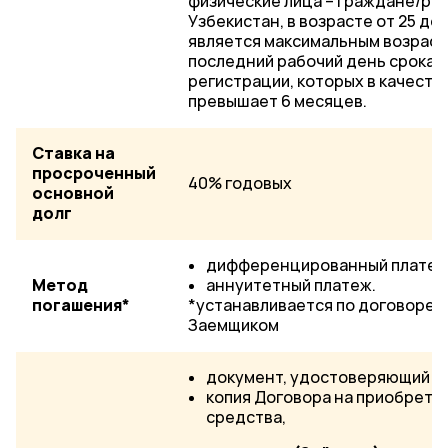
физические лица – граждане/ре
Узбекистан, в возрасте от 25 до 
является максимальным возраст
последний рабочий день срока к
регистрации, которых в качеств
превышает 6 месяцев.
Ставка на
просроченный
40% годовых
основной
долг
дифференцированный платеж
Метод
аннуитетный платеж.
погашения*
*устанавливается по договорен
Заемщиком
документ, удостоверяющий л
копия Договора на приобрете
средства,