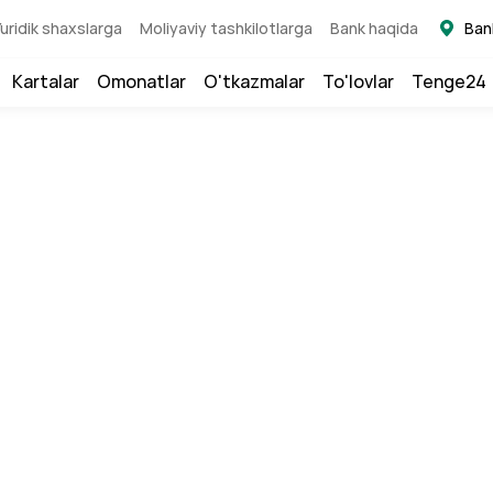
uridik shaxslarga
Moliyaviy tashkilotlarga
Bank haqida
Ban
Kartalar
Omonatlar
O'tkazmalar
To'lovlar
Tenge24