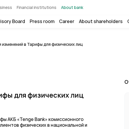
siness
Financial institutions
About bank
isory Board
Press room
Career
About shareholders
и изменений в Тарифы для физических лиц
O
ифы для физических лиц
фы АКБ «Tenge Bank» комиссионного
лиентов физических в национальной и