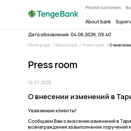
Private customers
Bu
About bank
Superv
Дата обновления: 04.06.2026, 09:40
Home page
/
About bank
/
Press room
/
О внесени
Press room
14.07.2025
О внесении изменений в Тар
Уважаемые клиенты!
Сообщаем Вам о внесении изменений в Тари
вознаграждения за выполнение поручений к