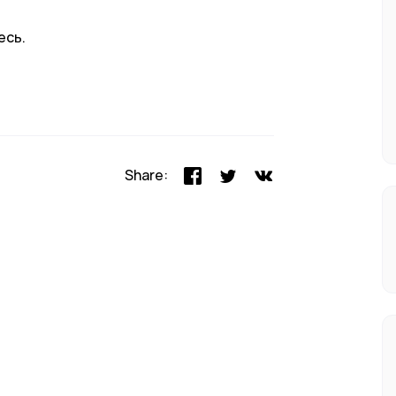
есь.
Share: