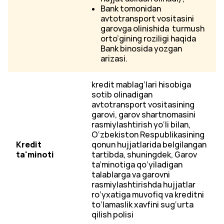
Bank tomonidan
avtotransport vositasini
garovga olinishida turmush
orto’gining roziligi haqida
Bank binosida yozgan
arizasi.
kredit mablag‘lari hisobiga
sotib olinadigan
avtotransport vositasining
garovi, garov shartnomasini
rasmiylashtirish yo‘li bilan,
O‘zbekiston Respublikasining
Kredit
qonun hujjatlarida belgilangan
ta'minoti
tartibda, shuningdek, Garov
ta’minotiga qo‘yiladigan
talablarga va garovni
rasmiylashtirishda hujjatlar
ro‘yxatiga muvofiq va kreditni
to‘lamaslik xavfini sug‘urta
qilish polisi