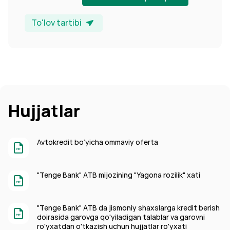
To'lov tartibi
Hujjatlar
Avtokredit bo‘yicha ommaviy oferta
"Tenge Bank" ATB mijozining "Yagona rozilik" xati
"Tenge Bank" ATB da jismoniy shaxslarga kredit berish
doirasida garovga qo'yiladigan talablar va garovni
ro'yxatdan o'tkazish uchun hujjatlar ro'yxati