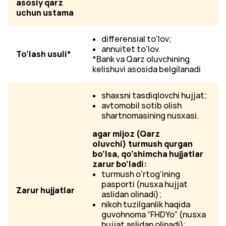
аsоsiy qаrz
uchun ustama
differensial to'lov;
annuitet to'lov.
To’lаsh usuli*
*Bank va Qarz oluvchining
kelishuvi asosida belgilanadi
shaxsni tasdiqlovchi hujjat;
avtomobil sotib olish
shartnomasining nusxasi.
agar mijoz (
Qarz
oluvchi)
turmush qurgan
bo’
lsa,
qo’
shimcha hujjatlar
zarur bo’
ladi:
turmush o'rtog’ining
pasporti (nusxa hujjat
Zarur hujjatlar
aslidan olinadi);
nikoh tuzilganlik haqida
guvohnoma “FHDYo” (nusxa
hujjat aslidan olinadi);