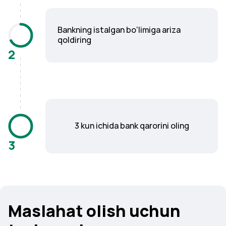
Bankning istalgan bo'limiga ariza
qoldiring
2
3 kun ichida bank qarorini oling
3
Mаslаhаt оlish uchun