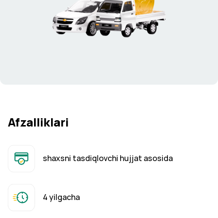
Afzalliklari
shaxsni tasdiqlovchi hujjat asosida
4 yilgacha