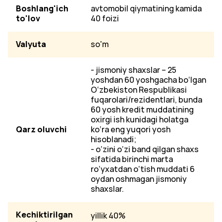
Boshlang'ich
avtomobil qiymatining kamida
to'lov
40 foizi
Valyuta
so'm
- jismoniy shaxslar – 25
yoshdan 60 yoshgacha bo‘lgan
O‘zbekiston Respublikasi
fuqarolari/rezidentlari, bunda
60 yosh kredit muddatining
oxirgi ish kunidagi holatga
Qarz oluvchi
ko‘ra eng yuqori yosh
hisoblanadi;
- o‘zini o‘zi band qilgan shaxs
sifatida birinchi marta
ro‘yxatdan o‘tish muddati 6
oydan oshmagan jismoniy
shaxslar.
Kеchiktirilgаn
yillik 40%