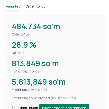
Annuitet
Differ. to'lov
484,734
so'm
Oylik to'lov
28.9
%
Ustama
813,849
so'm
To'liq foizli to'lov
5,813,849
so'm
Kredit umumiy miqdori
Kreditning to'liq qiymati (KTQ)*
33.053%
*dastlabki hisob
Informatsion varoqni chiqarish