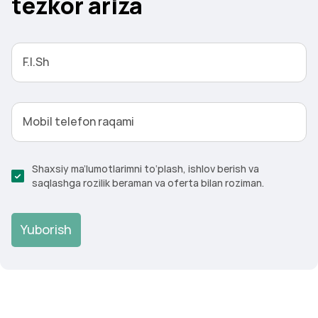
tеzkоr ariza
F.I.Sh
Mobil telefon raqami
Shaxsiy ma’lumotlarimni to‘plash, ishlov berish va
saqlashga rozilik beraman va oferta bilan roziman.
Yuborish