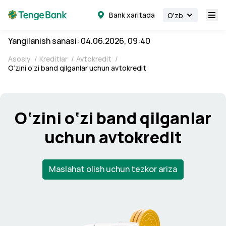
Bank xaritada
O'zb
Yangilanish sanasi: 04.06.2026, 09:40
Asosiy
/
Kreditlar
/
Avtokredit
/
O‘zini o‘zi band qilganlar uchun avtokredit
O‘zini o‘zi band qilganlar
uchun avtokredit
Maslahat olish uchun tezkor ariza