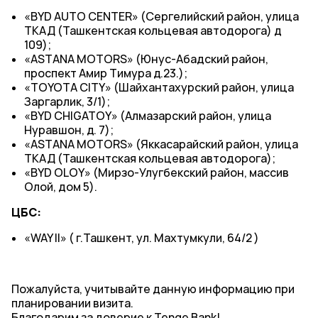
«BYD AUTO CENTER» (Сергелийский район, улица
ТКАД (Ташкентская кольцевая автодорога) д
109);
«ASTANA MOTORS» (Юнус-Абадский район,
проспект Амир Тимура д.23.);
«TOYOTA CITY» (Шайхантахурский район, улица
Заргарлик, 3/1);
«BYD CHIGATOY» (Алмазарский район, улица
Нуравшон, д. 7);
«ASTANA MOTORS» (Яккасарайский район, улица
ТКАД (Ташкентская кольцевая автодорога);
«BYD OLOY» (Мирзо-Улугбекский район, массив
Олой, дом 5).
ЦБС:
«WAY II» ( г.Ташкент, ул. Махтумкули, 64/2 )
Пожалуйста, учитывайте данную информацию при
планировании визита.
Благодарим за доверие к Tenge Bank!