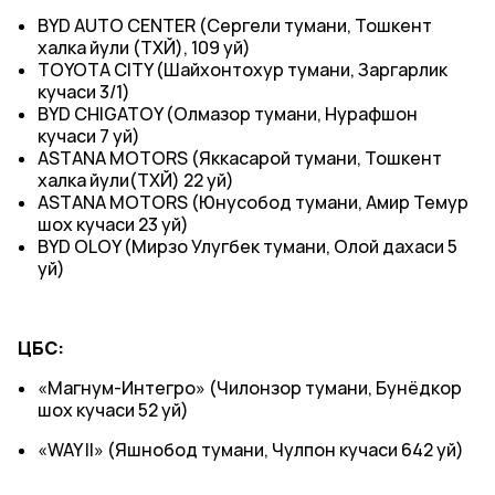
BYD AUTO CENTER (Сергели тумани, Тошкент
халка йули (ТХЙ), 109 уй)
TOYOTA CITY (Шайхонтохур тумани, Заргарлик
кучаси 3/1)
BYD CHIGATOY (Олмазор тумани, Нурафшон
кучаси 7 уй)
ASTANA MOTORS (Яккасарой тумани, Тошкент
халка йули(ТХЙ) 22 уй)
ASTANA MOTORS (Юнусобод тумани, Амир Темур
шох кучаси 23 уй)
BYD OLOY (Мирзо Улугбек тумани, Олой дахаси 5
уй)
ЦБС:
«Магнум-Интегро» (Чилонзор тумани, Бунёдкор
шох кучаси 52 уй)
«WAY II» (Яшнобод тумани, Чулпон кучаси 642 уй)