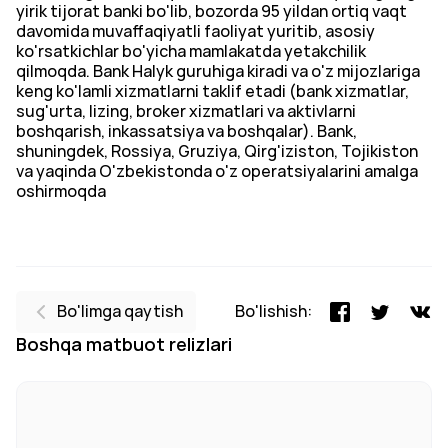
yirik tijorat banki bo'lib, bozorda 95 yildan ortiq vaqt
davomida muvaffaqiyatli faoliyat yuritib, asosiy
ko'rsatkichlar bo'yicha mamlakatda yetakchilik
qilmoqda. Bank Halyk guruhiga kiradi va o'z mijozlariga
keng ko'lamli xizmatlarni taklif etadi (bank xizmatlar,
sug'urta, lizing, broker xizmatlari va aktivlarni
boshqarish, inkassatsiya va boshqalar). Bank,
shuningdek, Rossiya, Gruziya, Qirg'iziston, Tojikiston
va yaqinda O'zbekistonda o'z operatsiyalarini amalga
oshirmoqda
Bo'limga qaytish
Bo'lishish:
Boshqa matbuot relizlari