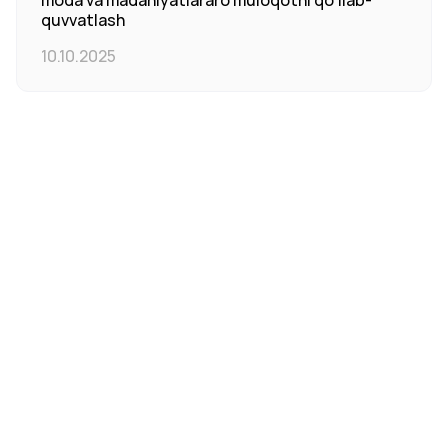
moda va madaniyatlararo muloqotni qo‘llab-
quvvatlash
10.10.2025