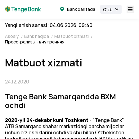
Bank xaritada
O'zb
Yangilanish sanasi: 04.06.2026, 09:40
Asosiy
/
Bank haqida
/
Matbuot xizmati
/
Пресс-релизы - внутренняя
Matbuot xizmati
24.12.2020
Tenge Bank Samarqandda BXM
ochdi
2020-yil 24-dekabr kuni Toshkent
- "Tenge Bank"
ATB Samarqand shahar markazidagi barcha mijozlar
uchun o'z eshiklarini ochdi va shu bilan O'zbekiston
hududlarida mavjudlik darajasini oshirdi. BXM yuridik va