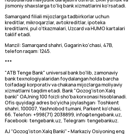
jismoniy shaxslarga to'liq bank xizmatlarini ko'rsatadi.
Samarqand filiali mijozlarga tadbirkorlar uchun
kreditlar, mikroqarzlar, avtokreditlar, ipoteka
kreditlarni, pul o’tkazmalari, Uzcard va HUMO kartalari
taklif etadi.
Manzil: Samarqand shahri, Gagarin ko'chasi, 47B,
telefon raqam: 1245.
***
"ATB Tenge Bank" universal bank bo'lib, zamonaviy
bank texnologiyalaridan foydalangan holda barcha
toifadagi korporativ va chakana mijozlarga moliyaviy
xizmatlarni taqdim etadi. Bank "Qozog'iston Xalq
banki" OAJning 100 foizli sho'ba korxonasi hisoblanadi.
Ofis quyidagi adres bo’yicha joylashgan: Toshkent
shahri, 100007, Yashnobod tumani, Parkent ko’chasi,
66. Telefon: +998(71) 2038899, info@tengebank.uz,
Facebook: tengebank.uz, Telegram: tengebankuz.
АJ “Qozog'iston Xalq Banki”
-
Markaziy Osiyoning eng