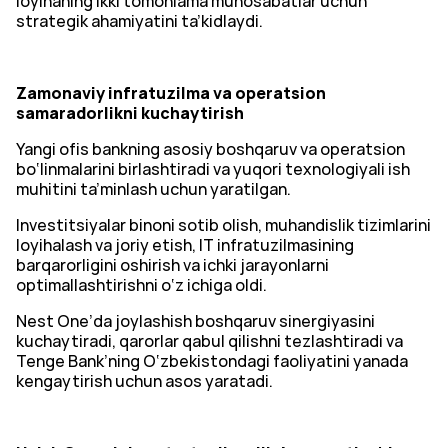
loyihaning ikki tomonlama munosabatlar uchun
strategik ahamiyatini ta’kidlaydi.
Zamonaviy infratuzilma va operatsion
samaradorlikni kuchaytirish
Yangi ofis bankning asosiy boshqaruv va operatsion
bo‘linmalarini birlashtiradi va yuqori texnologiyali ish
muhitini ta’minlash uchun yaratilgan.
Investitsiyalar binoni sotib olish, muhandislik tizimlarini
loyihalash va joriy etish, IT infratuzilmasining
barqarorligini oshirish va ichki jarayonlarni
optimallashtirishni o‘z ichiga oldi.
Nest One’da joylashish boshqaruv sinergiyasini
kuchaytiradi, qarorlar qabul qilishni tezlashtiradi va
Tenge Bank’ning O‘zbekistondagi faoliyatini yanada
kengaytirish uchun asos yaratadi.