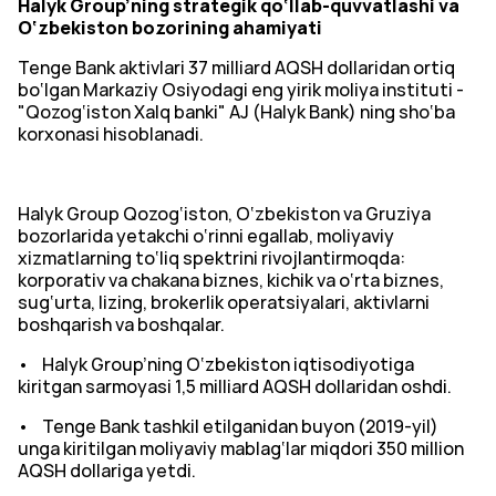
Halyk Group’ning strategik qo‘llab-quvvatlashi va
O‘zbekiston bozorining ahamiyati
Tenge Bank aktivlari 37 milliard AQSH dollaridan ortiq
bo‘lgan Markaziy Osiyodagi eng yirik moliya instituti -
"Qozog‘iston Xalq banki" AJ (Halyk Bank) ning sho‘ba
korxonasi hisoblanadi.
Halyk Group Qozog‘iston, O‘zbekiston va Gruziya
bozorlarida yetakchi o‘rinni egallab, moliyaviy
xizmatlarning to‘liq spektrini rivojlantirmoqda:
korporativ va chakana biznes, kichik va o‘rta biznes,
sug‘urta, lizing, brokerlik operatsiyalari, aktivlarni
boshqarish va boshqalar.
• Halyk Group’ning O‘zbekiston iqtisodiyotiga
kiritgan sarmoyasi 1,5 milliard AQSH dollaridan oshdi.
• Tenge Bank tashkil etilganidan buyon (2019-yil)
unga kiritilgan moliyaviy mablag‘lar miqdori 350 million
AQSH dollariga yetdi.