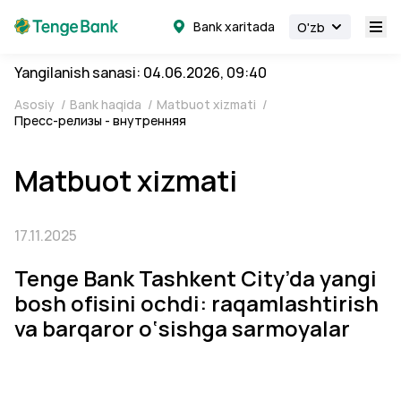
Bank xaritada
O'zb
Yangilanish sanasi: 04.06.2026, 09:40
Asosiy
/
Bank haqida
/
Matbuot xizmati
/
Пресс-релизы - внутренняя
Matbuot xizmati
17.11.2025
Tenge Bank Tashkent City’da yangi
bosh ofisini ochdi: raqamlashtirish
va barqaror o‘sishga sarmoyalar