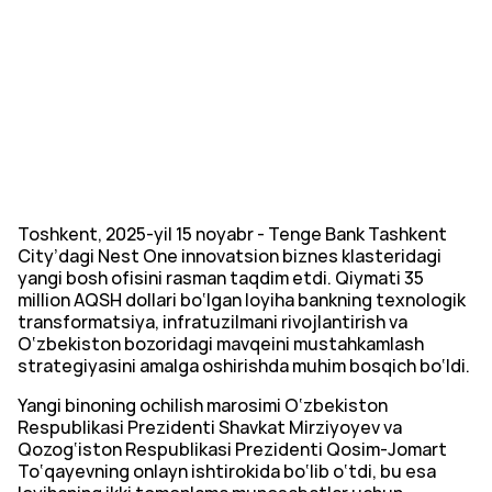
Toshkent, 2025-yil 15 noyabr - Tenge Bank Tashkent
City’dagi Nest One innovatsion biznes klasteridagi
yangi bosh ofisini rasman taqdim etdi. Qiymati 35
million AQSH dollari bo‘lgan loyiha bankning texnologik
transformatsiya, infratuzilmani rivojlantirish va
O‘zbekiston bozoridagi mavqeini mustahkamlash
strategiyasini amalga oshirishda muhim bosqich bo‘ldi.
Yangi binoning ochilish marosimi O‘zbekiston
Respublikasi Prezidenti Shavkat Mirziyoyev va
Qozog‘iston Respublikasi Prezidenti Qosim-Jomart
To‘qayevning onlayn ishtirokida bo‘lib o‘tdi, bu esa