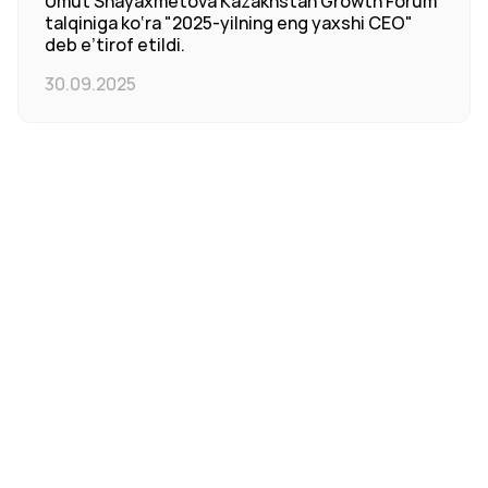
Umut Shayaxmetova Kazakhstan Growth Forum
talqiniga ko‘ra "2025-yilning eng yaxshi CEO"
deb e’tirof etildi.
30.09.2025