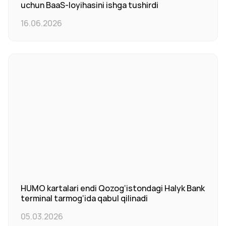
uchun BaaS-loyihasini ishga tushirdi
16.06.2026
HUMO kartalari endi Qozog‘istondagi Halyk Bank
terminal tarmog‘ida qabul qilinadi
05.03.2026