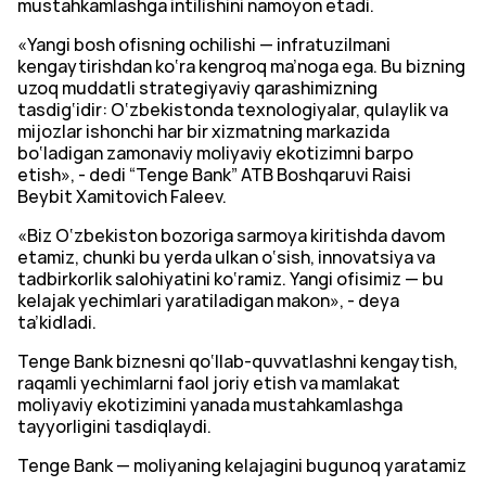
mustahkamlashga intilishini namoyon etadi.
«Yangi bosh ofisning ochilishi — infratuzilmani
kengaytirishdan ko‘ra kengroq ma’noga ega. Bu bizning
uzoq muddatli strategiyaviy qarashimizning
tasdig‘idir: O‘zbekistonda texnologiyalar, qulaylik va
mijozlar ishonchi har bir xizmatning markazida
bo‘ladigan zamonaviy moliyaviy ekotizimni barpo
etish», - dedi “Tenge Bank” ATB Boshqaruvi Raisi
Beybit Xamitovich Faleev.
«Biz O‘zbekiston bozoriga sarmoya kiritishda davom
etamiz, chunki bu yerda ulkan o‘sish, innovatsiya va
tadbirkorlik salohiyatini ko‘ramiz. Yangi ofisimiz — bu
kelajak yechimlari yaratiladigan makon», - deya
ta’kidladi.
Tenge Bank biznesni qo‘llab-quvvatlashni kengaytish,
raqamli yechimlarni faol joriy etish va mamlakat
moliyaviy ekotizimini yanada mustahkamlashga
tayyorligini tasdiqlaydi.
Tenge Bank — moliyaning kelajagini bugunoq yaratamiz