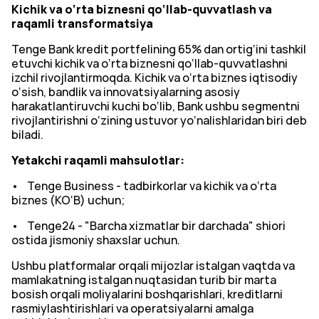
Kichik va o‘rta biznesni qo‘llab-quvvatlash va
raqamli transformatsiya
Tenge Bank kredit portfelining 65% dan ortig‘ini tashkil
etuvchi kichik va o‘rta biznesni qo‘llab-quvvatlashni
izchil rivojlantirmoqda. Kichik va o‘rta biznes iqtisodiy
o‘sish, bandlik va innovatsiyalarning asosiy
harakatlantiruvchi kuchi bo‘lib, Bank ushbu segmentni
rivojlantirishni o‘zining ustuvor yo‘nalishlaridan biri deb
biladi.
Yetakchi raqamli mahsulotlar:
• Tenge Business - tadbirkorlar va kichik va o‘rta
biznes (KO‘B) uchun;
• Tenge24 - "Barcha xizmatlar bir darchada" shiori
ostida jismoniy shaxslar uchun.
Ushbu platformalar orqali mijozlar istalgan vaqtda va
mamlakatning istalgan nuqtasidan turib bir marta
bosish orqali moliyalarini boshqarishlari, kreditlarni
rasmiylashtirishlari va operatsiyalarni amalga