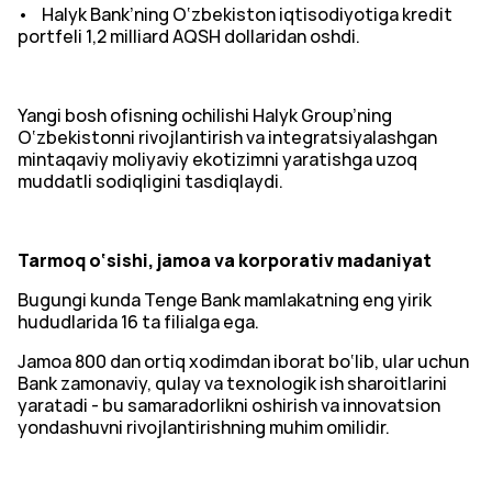
• Halyk Bank’ning O‘zbekiston iqtisodiyotiga kredit
portfeli 1,2 milliard AQSH dollaridan oshdi.
Yangi bosh ofisning ochilishi Halyk Group’ning
O‘zbekistonni rivojlantirish va integratsiyalashgan
mintaqaviy moliyaviy ekotizimni yaratishga uzoq
muddatli sodiqligini tasdiqlaydi.
Tarmoq o‘sishi, jamoa va korporativ madaniyat
Bugungi kunda Tenge Bank mamlakatning eng yirik
hududlarida 16 ta filialga ega.
Jamoa 800 dan ortiq xodimdan iborat bo‘lib, ular uchun
Bank zamonaviy, qulay va texnologik ish sharoitlarini
yaratadi - bu samaradorlikni oshirish va innovatsion
yondashuvni rivojlantirishning muhim omilidir.