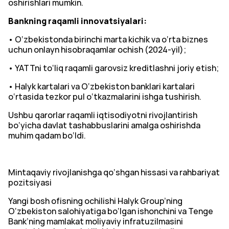
oshirishlari mumkin.
Bankning raqamli innovatsiyalari:
• O‘zbekistonda birinchi marta kichik va o‘rta biznes
uchun onlayn hisobraqamlar ochish (2024-yil);
• YATTni to‘liq raqamli garovsiz kreditlashni joriy etish;
• Halyk kartalari va O‘zbekiston banklari kartalari
o‘rtasida tezkor pul o‘tkazmalarini ishga tushirish.
Ushbu qarorlar raqamli iqtisodiyotni rivojlantirish
bo‘yicha davlat tashabbuslarini amalga oshirishda
muhim qadam bo‘ldi.
Mintaqaviy rivojlanishga qo‘shgan hissasi va rahbariyat
pozitsiyasi
Yangi bosh ofisning ochilishi Halyk Group’ning
O‘zbekiston salohiyatiga bo‘lgan ishonchini va Tenge
Bank’ning mamlakat moliyaviy infratuzilmasini