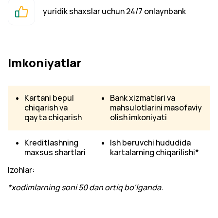
yuridik shaxslar uchun 24/7 onlaynbank
Imkoniyatlar
Kartani bepul
Bank xizmatlari va
chiqarish va
mahsulotlarini masofaviy
qayta chiqarish
olish imkoniyati
Kreditlashning
Ish beruvchi hududida
maxsus shartlari
kartalarning chiqarilishi*
Izohlar:
*xodimlarning soni 50 dan ortiq bo'lganda.