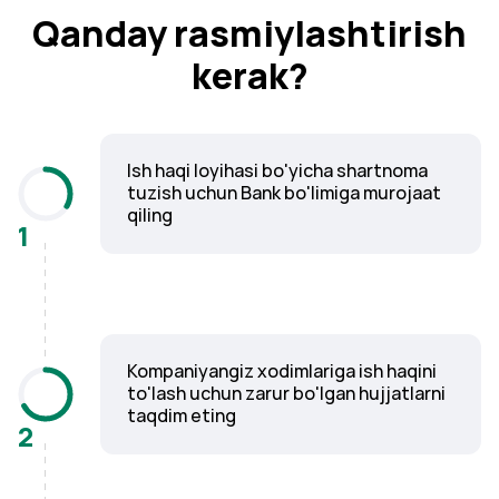
Qanday rasmiylashtirish
kerak?
Ish haqi loyihasi bo'yicha shartnoma
tuzish uchun Bank bo'limiga murojaat
qiling
1
Kompaniyangiz xodimlariga ish haqini
to'lash uchun zarur bo'lgan hujjatlarni
taqdim eting
2