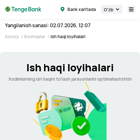
Bank xaritada
O'zb
Yangilanish sanasi: 02.07.2026, 12:07
Asosiy
/
Boshqalar
/
Ish haqi loyihalari
Ish haqi loyihalari
Xodimlarning ish haqini to'lash jarayonlarini optimallashtirish