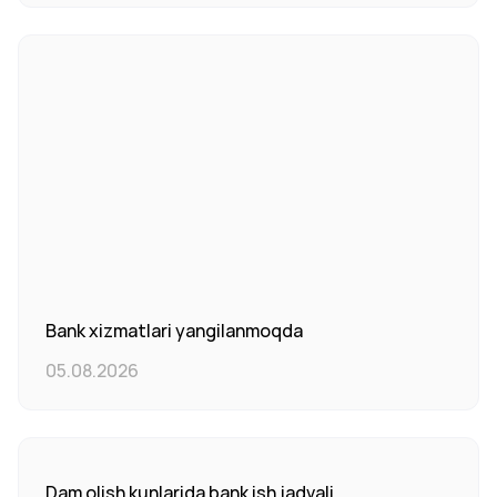
Bank xizmatlari yangilanmoqda
05.08.2026
Dam olish kunlarida bank ish jadvali