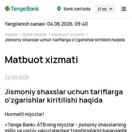
Bank xaritada
O'zb
Yangilanish sanasi: 04.06.2026, 09:40
Asosiy
/
Bank haqida
/
Matbuot xizmati
/
Jismoniy shaxslar uchun tariflarga o'zgarishlar kiritilishi haqida
Matbuot xizmati
22.09.2025
Jismoniy shaxslar uchun tariflarga
o'zgarishlar kiritilishi haqida
Hurmatli mijozlar!
«Tenge Bank» ATB ning mijozlar - jismoniy shaxslarning
milliy va xorijiy valyutalardagi topshiriqlarini bajarganlik