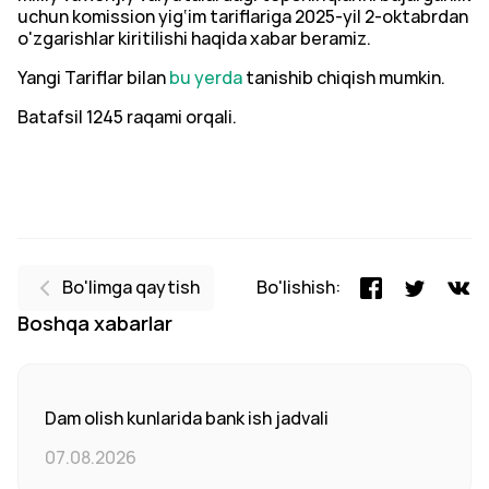
uchun komission yig‘im tariflariga 2025-yil 2-oktabrdan
o'zgarishlar kiritilishi haqida xabar beramiz.
Yangi Tariflar bilan
bu yerda
tanishib chiqish mumkin.
Batafsil 1245 raqami orqali.
Bo'limga qaytish
Bo'lishish:
Boshqa xabarlar
Dam olish kunlarida bank ish jadvali
07.08.2026