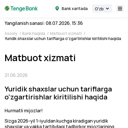
Bank xaritada
O'zb
Yangilanish sanasi: 08.07.2026, 15:36
Asosiy
/
Bank haqida
/
Matbuot xizmati
/
Yuridik shaxslar uchun tariflarga o'zgartirishlar kiritilishi haqida
Matbuot xizmati
21.06.2026
Yuridik shaxslar uchun tariflarga
o'zgartirishlar kiritilishi haqida
Hurmatli mijozlar!
Sizga 2026-yil 1-iyuldan kuchga kiradigan yuridik
shaxslar va yakka tartibdagi tadbirkor mijozlarining