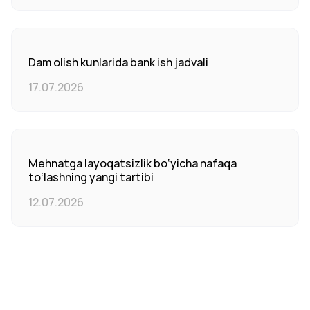
Dam olish kunlarida bank ish jadvali
17.07.2026
Mehnatga layoqatsizlik bo‘yicha nafaqa
to‘lashning yangi tartibi
12.07.2026