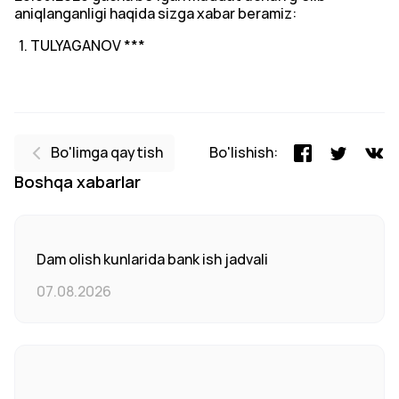
aniqlanganligi haqida sizga xabar beramiz:
TULYAGANOV ***
Bo'limga qaytish
Bo'lishish:
Boshqa xabarlar
Dam olish kunlarida bank ish jadvali
07.08.2026