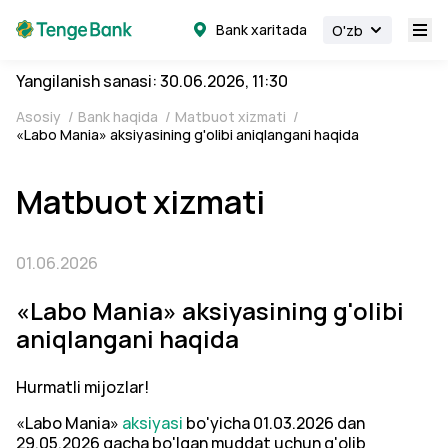
Bank xaritada
O'zb
Yangilanish sanasi: 30.06.2026, 11:30
Asosiy
/
Bank haqida
/
Matbuot xizmati
/
«Labo Mania» aksiyasining g'olibi aniqlangani haqida
Matbuot xizmati
01.06.2026
«Labo Mania» aksiyasining g'olibi
aniqlangani haqida
Hurmatli mijozlar!
«Labo Mania»
aksiyasi
bo'yicha 01.03.2026 dan
29.05.2026 gacha bo'lgan muddat uchun g'olib