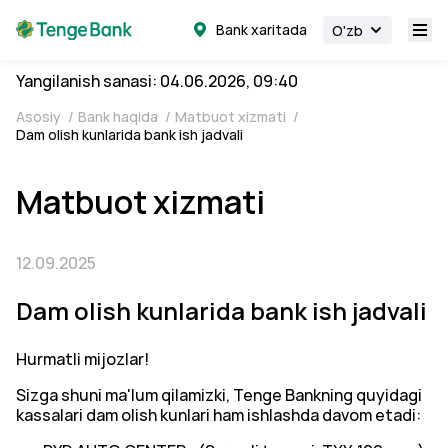
Bank xaritada
O'zb
Yangilanish sanasi: 04.06.2026, 09:40
Asosiy
/
Bank haqida
/
Matbuot xizmati
/
Dam olish kunlarida bank ish jadvali
Matbuot xizmati
12.09.2025
Dam olish kunlarida bank ish jadvali
Hurmatli mijozlar!
Sizga shuni ma'lum qilamizki, Tenge Bankning quyidagi
kassalari dam olish kunlari ham ishlashda davom etadi: