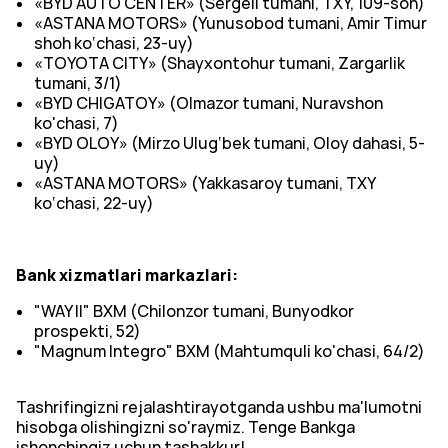
«BYD AUTO CENTER» (Sergeli tumani, TXY, 109-son)
«ASTANA MOTORS» (Yunusobod tumani, Amir Timur
shoh ko‘chasi, 23-uy)
«TOYOTA CITY» (Shayxontohur tumani, Zargarlik
tumani, 3/1)
«BYD CHIGATOY» (Olmazor tumani, Nuravshon
ko'chasi, 7)
«BYD OLOY» (Mirzo Ulug‘bek tumani, Oloy dahasi, 5-
uy)
«ASTANA MOTORS» (Yakkasaroy tumani, TXY
ko‘chasi, 22-uy)
Bank xizmatlari markazlari:
"WAY II" BXM (Chilonzor tumani, Bunyodkor
prospekti, 52)
"Magnum Integro" BXM (Mahtumquli ko'chasi, 64/2)
Tashrifingizni rejalashtirayotganda ushbu ma'lumotni
hisobga olishingizni so'raymiz. Tenge Bankga
ishonchingiz uchun tashakkur!