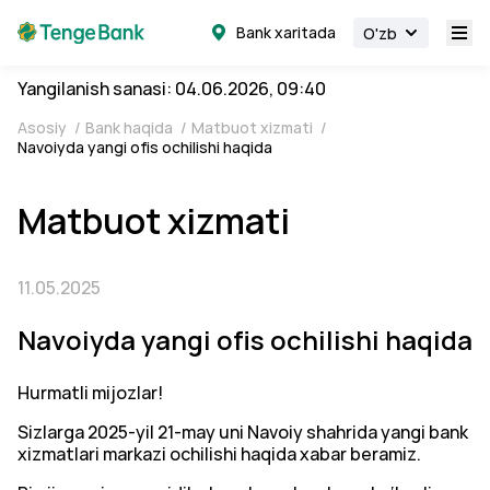
Bank xaritada
O'zb
Yangilanish sanasi: 04.06.2026, 09:40
Asosiy
/
Bank haqida
/
Matbuot xizmati
/
Navoiyda yangi ofis ochilishi haqida
Matbuot xizmati
11.05.2025
Navoiyda yangi ofis ochilishi haqida
Hurmatli mijozlar!
Sizlarga 2025-yil 21-may uni Navoiy shahrida yangi bank
xizmatlari markazi ochilishi haqida xabar beramiz.