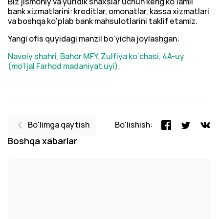
Biz jismoniy va yuridik shaxslar uchun keng ko‘lamli
bank xizmatlarini: kreditlar, omonatlar, kassa xizmatlari
va boshqa ko'plab bank mahsulotlarini taklif etamiz.
Yangi ofis quyidagi manzil bo'yicha joylashgan:
Navoiy shahri, Bahor MFY, Zulfiya ko‘chasi, 4A-uy
(mo’ljal Farhod madaniyat uyi).
Bo'limga qaytish
Bo'lishish:
Boshqa xabarlar