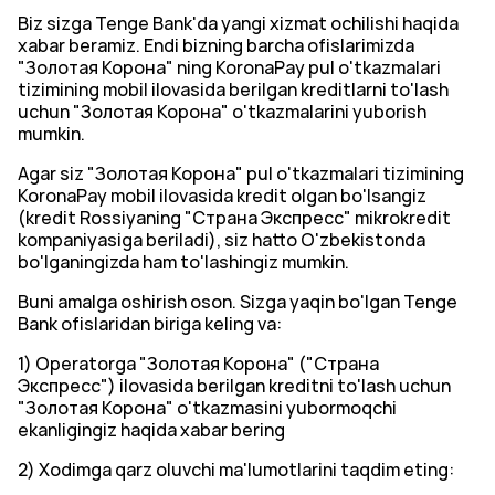
Biz sizga Tenge Bank'da yangi xizmat ochilishi haqida
xabar beramiz. Endi bizning barcha ofislarimizda
"Золотая Корона" ning KoronaPay pul o'tkazmalari
tizimining mobil ilovasida berilgan kreditlarni to'lash
uchun "Золотая Корона" o'tkazmalarini yuborish
mumkin.
Agar siz "Золотая Корона" pul o'tkazmalari tizimining
KoronaPay mobil ilovasida kredit olgan bo'lsangiz
(kredit Rossiyaning "Страна Экспресс" mikrokredit
kompaniyasiga beriladi), siz hatto O'zbekistonda
bo'lganingizda ham to'lashingiz mumkin.
Buni amalga oshirish oson. Sizga yaqin bo'lgan Tenge
Bank ofislaridan biriga keling va:
1) Operatorga "Золотая Корона" ("Страна
Экспресс") ilovasida berilgan kreditni to'lash uchun
"Золотая Корона" o'tkazmasini yubormoqchi
ekanligingiz haqida xabar bering
2) Xodimga qarz oluvchi ma'lumotlarini taqdim eting: