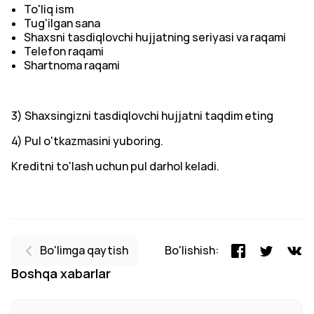
To'liq ism
Tug'ilgan sana
Shaxsni tasdiqlovchi hujjatning seriyasi va raqami
Telefon raqami
Shartnoma raqami
3) Shaxsingizni tasdiqlovchi hujjatni taqdim eting
4) Pul o'tkazmasini yuboring.
Kreditni to'lash uchun pul darhol keladi.
Bo'limga qaytish
Bo'lishish:
Boshqa xabarlar