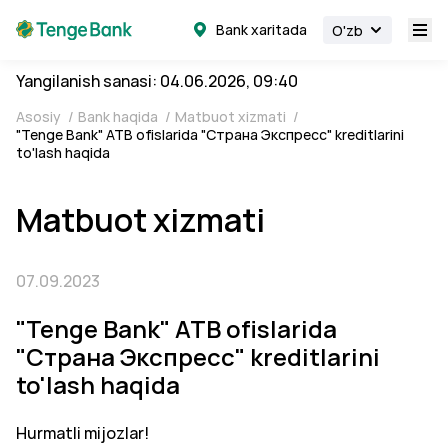
Bank xaritada
O'zb
Yangilanish sanasi: 04.06.2026, 09:40
Asosiy
/
Bank haqida
/
Matbuot xizmati
/
"Tenge Bank" ATB ofislarida "Страна Экспресс" kreditlarini
to'lash haqida
Matbuot xizmati
07.09.2023
"Tenge Bank" ATB ofislarida
"Страна Экспресс" kreditlarini
to'lash haqida
Hurmatli mijozlar!