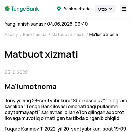
Bank xaritada
O'zb
Yangilanish sanasi: 04.06.2026, 09:40
Asosiy
/
Bank haqida
/
Matbuot xizmati
/
Ma'lumotnoma
Matbuot xizmati
03.10.2022
Ma'lumotnoma
Joriy yilning 28-sentyabr kuni "Sberkassa.uz" telegram
kanalida "Tenge Bank ilovasi omonatidagi pullarimni
qaytarmayapti" sarlavhasi bilan e'lon qilingan axborot
ilovaga muvofiq o'rnatilgan tartibda o'rganib chiqildi.
Fuqaro Karimov T. 2022-yil 20-sentyabr kuni soat 19:09