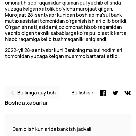
omonat hisob raqamidan qisman pul yechib olishda
yuzaga kelgan xatolik bo'yicha murojaat qilgan.
Murojaat 28-sentyabr kunidan boshlab ma'sul bank
mutaxassislari tomonidan o'rganish ishlari olib borildi.
O'rganish natijasida mijoz omonat hisob raqamidan
yechib olgan texnik sabablarga ko'ra pul plastik karta
hisob raqamiga kelib tushmaganliki aniqlandi.
2022-yil 28-sentyabr kuni Bankning ma'sul hodimlari
tomonidan yuzaga kelgan muammo bartaraf etildi.
Bo'limga qaytish
Bo'lishish:
Boshqa xabarlar
Dam olish kunlarida bank ish jadvali