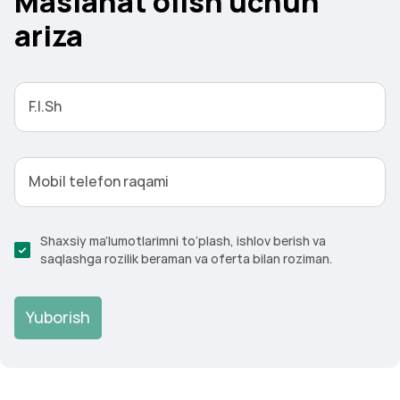
Maslahat olish uchun
ariza
F.I.Sh
Mobil telefon raqami
Shaxsiy ma’lumotlarimni to‘plash, ishlov berish va
saqlashga rozilik beraman va oferta bilan roziman.
Yuborish