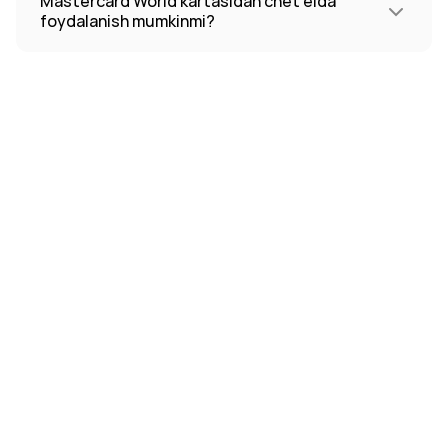
Mastercard World kartasidan chet elda
foydalanish mumkinmi?