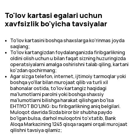
To'lov kartasi egalari uchun
xavfsizlik bo'yicha tavsiyalar
To'lov kartasini boshqa shaxslarga ko'rinmas joyda
saqlang;
To'lov kartangizdan foydalanganizda firibgarlikning
oldini olish uchun u bilan faqat sizning huzuringizda
operatsiyalarni amalga oshirishni talab qiling, kartani
ko'zdan qochirmang;
Agar sizga telefon, internet, ijtimoiy tarmoqlar yoki
boshqa yo’llar bilan murojaat qilib va turli xil
bahonalar ostida, to'lov kartangiz haqidagi
ma'lumotlarni parolni yoki boshqa shaxsiy
ma'lumotlarni bilishga harakat qilishgan bo'lsa
EHTIYOT BO'LING: bu firibgarlikning aniq belgilari.
Muloqot davrida Sizda biror bir shubha paydo
bo'lgan bulsa, darhol muloqotni to'xtatib, Bank
Aloqa Markazining 1245 qisqa raqami orqali murojaat
qilishni tavsiya qilamiz;