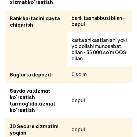
xizmat ko'rsatish
Bank kartasini qayta
bank tashabbusi bilan -
bepul
chiqarish
karta shikastlanishi yoki
yo'qolishi munosabati
bilan - 35 000 so'm QQS
bilan
Sug'urta depoziti
0 so'm
Savdo va xizmat
ko'rsatish
bepul
tarmog'ida xizmat
ko'rsatish
3D Secure xizmatini
bepul
yoqish