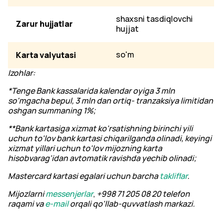
shaxsni tasdiqlovchi
Zarur hujjatlar
hujjat
Karta valyutasi
so'm
Izohlar:
*Tenge Bank kassalarida kalendar oyiga 3 mln
so'mgacha bepul, 3
mln
dan ortiq- tranzaksiya limitidan
oshgan summaning 1%;
**Bank kartasiga xizmat ko'rsatishning birinchi yili
uchun to'lov bank kartasi chiqarilganda olinadi, keyingi
xizmat yillari uchun to'lov mijozning karta
hisobvarag'idan avtomatik ravishda yechib olinadi;
Mastercard kartasi egalari uchun barcha
takliflar
.
Mijozlarni
m
essenjerlar
,
+
998
71
205
08
20
telefon
raqami va
e-mail
orqali qo'llab-quvvatlash markazi.