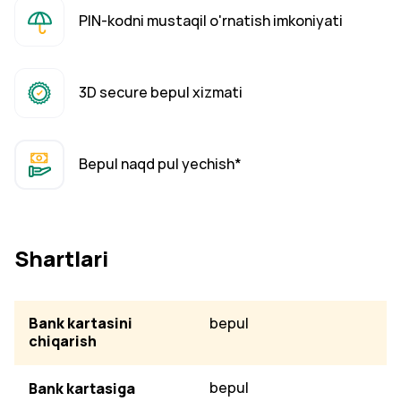
PIN-kodni mustaqil o'rnatish imkoniyati
3D secure bepul xizmati
Bepul naqd pul yechish*
Shartlari
Bank kartasini
bepul
chiqarish
Bank kartasiga
bepul